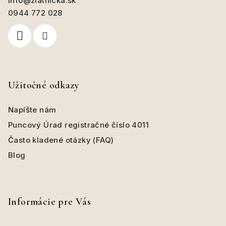
info
@
zlatnicka.sk
t
0944 772 028
i
e
Užitočné odkazy
Napíšte nám
Puncový Úrad registračné číslo 4011
Často kladené otázky (FAQ)
Blog
Informácie pre Vás