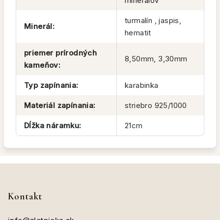
minerálov
turmalín , jaspis,
Minerál
:
hematit
priemer prírodných
8,50mm, 3,30mm
kameňov
:
Typ zapínania
:
karabinka
Materiál zapínania
:
striebro 925/1000
Dĺžka náramku
:
21cm
Z
á
p
Kontakt
ä