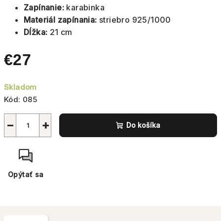
Zapínanie:
karabinka
Materiál zapínania:
striebro 925/1000
Dĺžka:
21 cm
€27
Jednotková
Skladom
cena:
Kód:
085
−
+
Do košíka
Opýtať sa