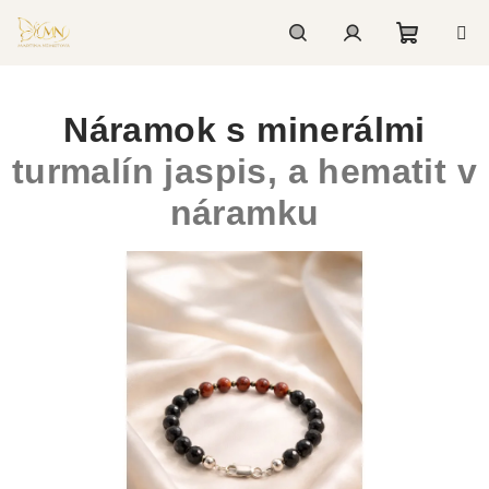
Prejsť
na
Nákupn
Hľadať
Prihlásenie
obsah
Náramok s minerálmi
košík
turmalín jaspis, a hematit v
náramku