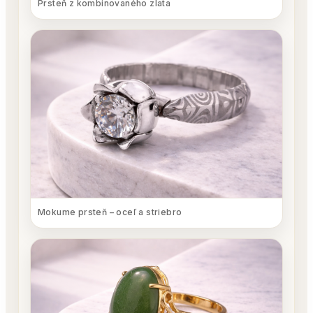
Prsteň z kombinovaného zlata
Mokume prsteň – oceľ a striebro