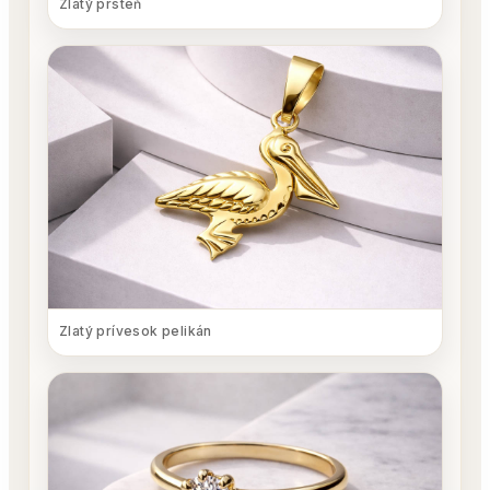
Zlatý prsteň
Zlatý prívesok pelikán