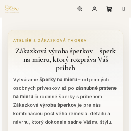
Prejsť
na
Nákupn
Hľadať
Prihlásenie
obsah
košík
ATELIÉR & ZÁKAZKOVÁ TVORBA
Zákazková výroba šperkov – šperk
na mieru, ktorý rozpráva Váš
príbeh
Vytvárame
šperky na mieru
– od jemných
osobných príveskov až po
zásnubné prstene
na mieru
či rodinné šperky s príbehom.
Zákazková
výroba šperkov
je pre nás
kombináciou poctivého remesla, detailu a
návrhu, ktorý dokonale sadne Vášmu štýlu.