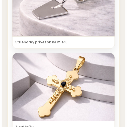
Strieborný prívesok na mieru
Zlatý krížik