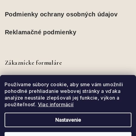
Podmienky ochrany osobných údajov
Reklamačné podmienky
Zákaznícke formuláre
Odstúpenie od zmluvy
Používame súbory cookie, aby sme vám umožnili
pohodlné prehliadanie webovej stránky a vďaka
analýze neustále zlepšovali jej funkcie, výkon a
Reklamačný formulár
použiteľnosť.
Viac informácií
Servisný formulár
Nastavenie