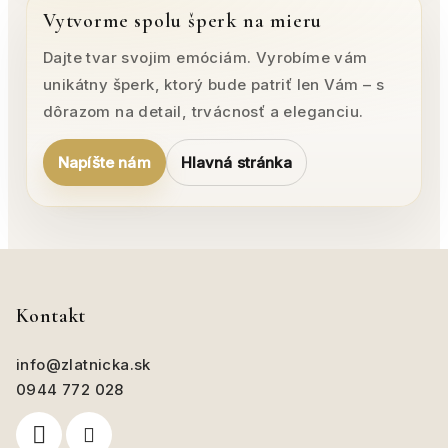
Vytvorme spolu šperk na mieru
Dajte tvar svojim emóciám. Vyrobíme vám
unikátny šperk, ktorý bude patriť len Vám – s
dôrazom na detail, trvácnosť a eleganciu.
Napíšte nám
Hlavná stránka
Z
á
p
Kontakt
ä
info
@
zlatnicka.sk
t
0944 772 028
i
e