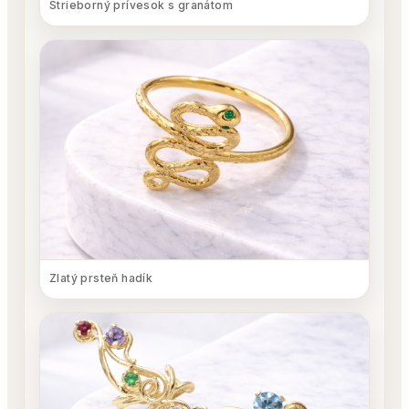
Strieborný prívesok s granátom
Zlatý prsteň hadík