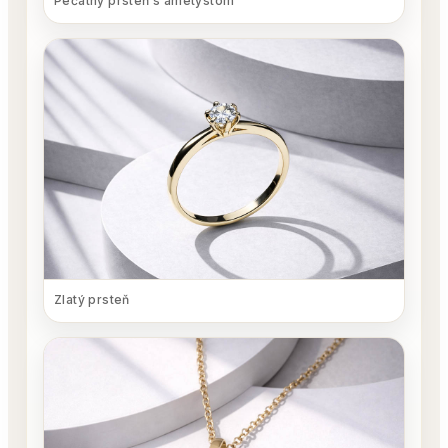
Pečatný prsteň s ametystom
Zlatý prsteň