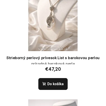
Strieborný perlový prívesok List s barokovou perlou
prírodná baroková perla
€47,20
Do košíka