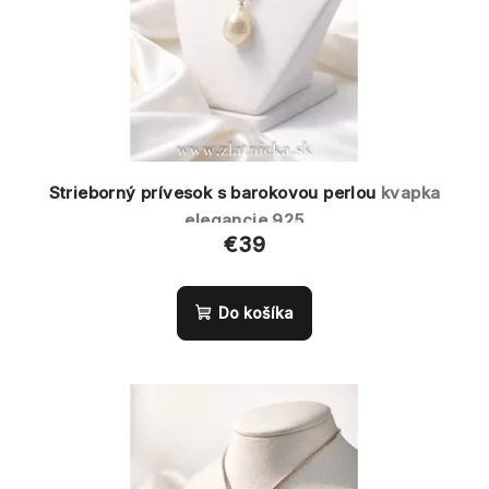
k
o
t
d
o
u
v
k
t
o
Strieborný prívesok s barokovou perlou
kvapka
v
elegancie 925
€39
Do košíka