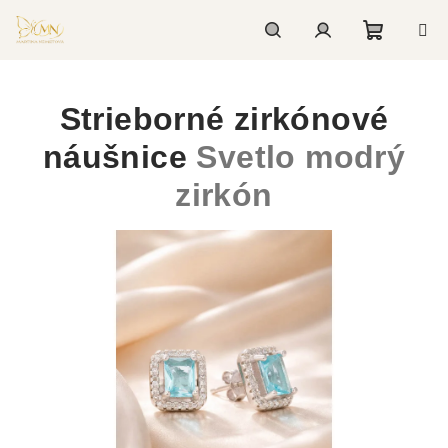
Prejsť
na
Nákupn
Hľadať
Prihlásenie
obsah
Strieborné zirkónové
košík
náušnice
Svetlo modrý
zirkón