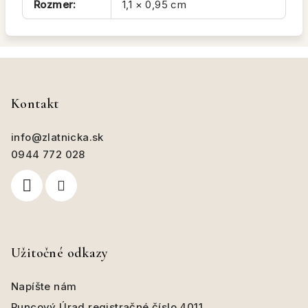
Rozmer
:
1,1 × 0,95 cm
Z
á
p
Kontakt
ä
info
@
zlatnicka.sk
t
0944 772 028
i
e
Užitočné odkazy
Napíšte nám
Puncový Úrad registračné číslo 4011