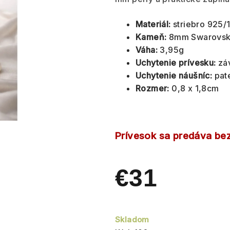
Materiál:
striebro 925/
Kameň:
8mm Swarovski
Váha:
3,95g
Uchytenie prívesku:
zá
Uchytenie náušníc:
pat
Rozmer:
0,8 x 1,8cm
Prívesok sa predáva bez
€31
Jednotková
cena:
Skladom