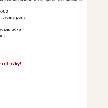
1000
 creme perla
vesné očko
ent
 retiazky!