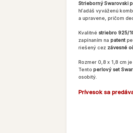
Strieborný Swarovski p
hľadáš vyváženú kombin
a upravene, pričom dec
Kvalitné
striebro 925/
zapínaním na
patent
pev
riešený cez
závesné o
Rozmer 0,8 x 1,8 cm je
Tento
perlový set Swa
osobitý.
Prívesok sa predáva