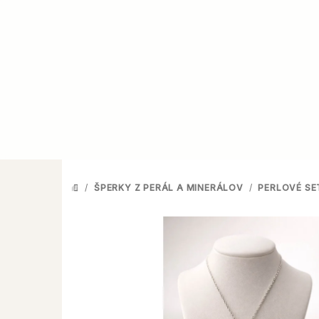
Prejsť
na
obsah
/
ŠPERKY Z PERÁL A MINERÁLOV
/
PERLOVÉ SE
DOMOV