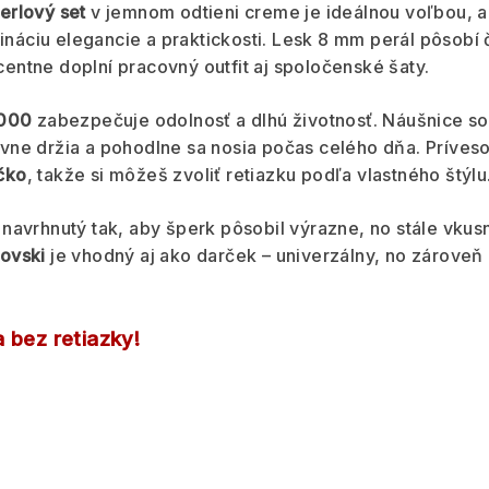
erlový set
v jemnom odtieni creme je ideálnou voľbou, a
áciu elegancie a praktickosti. Lesk 8 mm perál pôsobí 
entne doplní pracovný outfit aj spoločenské šaty.
1000
zabezpečuje odolnosť a dlhú životnosť. Náušnice so
ne držia a pohodlne sa nosia počas celého dňa. Príveso
čko
, takže si môžeš zvoliť retiazku podľa vlastného štýlu
 navrhnutý tak, aby šperk pôsobil výrazne, no stále vkus
rovski
je vhodný aj ako darček – univerzálny, no zároveň
 bez retiazky!