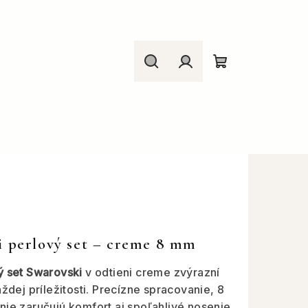
Hľadať
Prihlásenie
Nákupný
košík
i perlový set – creme 8 mm
ý set Swarovski
v odtieni creme zvýrazní
aždej príležitosti. Precízne spracovanie, 8
nie zaručujú komfort aj spoľahlivé nosenie.