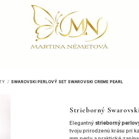
TY
/
SWAROVSKI PERLOVÝ SET
SWAROVSKI CREME PEARL
Strieborný Swarovsk
Elegantný
strieborný perlov
tvoju prirodzenú krásu pri k
mm perly a praktické zapína