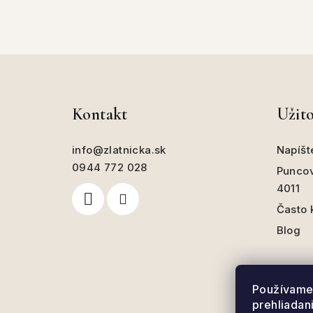
Z
á
Kontakt
Užit
p
ä
info
@
zlatnicka.sk
Napíšt
t
0944 772 028
Puncov
4011
i
Často 
e
Blog
Používame 
prehliadan