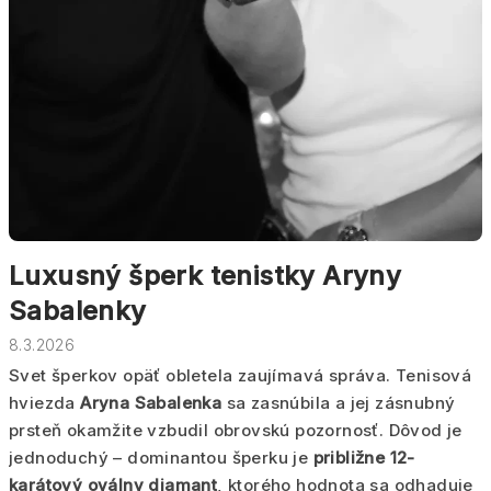
Luxusný šperk tenistky Aryny
Sabalenky
8.3.2026
Svet šperkov opäť obletela zaujímavá správa. Tenisová
hviezda
Aryna Sabalenka
sa zasnúbila a jej zásnubný
prsteň okamžite vzbudil obrovskú pozornosť. Dôvod je
jednoduchý – dominantou šperku je
približne 12-
karátový oválny diamant
, ktorého hodnota sa odhaduje