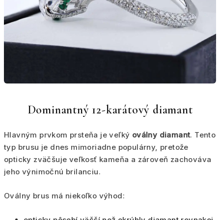
Dominantný 12-karátový diamant
Hlavným prvkom prsteňa je veľký
oválny diamant
. Tento
typ brusu je dnes mimoriadne populárny, pretože
opticky zväčšuje veľkosť kameňa a zároveň zachováva
jeho výnimočnú brilanciu.
Oválny brus má niekoľko výhod:
opticky pôsobí väčší než okrúhly diamant rovnakej