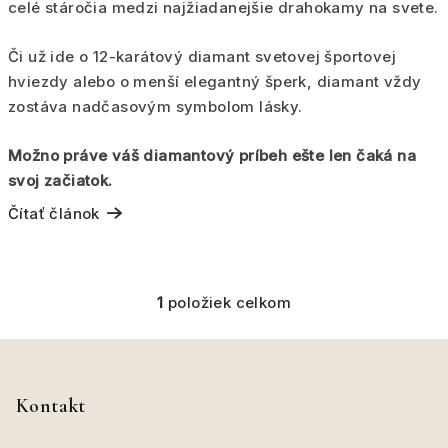
celé stáročia medzi najžiadanejšie drahokamy na svete.
Či už ide o 12-karátový diamant svetovej športovej
hviezdy alebo o menší elegantný šperk, diamant vždy
zostáva nadčasovým symbolom lásky.
Možno práve váš diamantový príbeh ešte len čaká na
svoj začiatok.
Čítať článok
1
položiek celkom
O
v
Z
l
á
á
d
p
Kontakt
a
ä