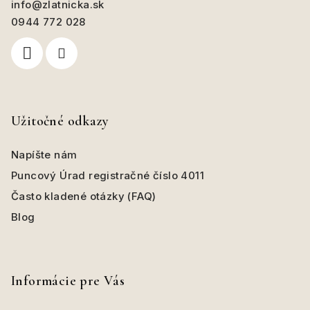
c
info
@
zlatnicka.sk
t
i
0944 772 028
i
e
e
p
r
v
k
y
Užitočné odkazy
v
ý
Napíšte nám
p
i
Puncový Úrad registračné číslo 4011
s
Často kladené otázky (FAQ)
u
Blog
Informácie pre Vás