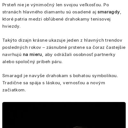
Prsteň nie je výnimočný len svojou veľkosťou. Po
stranách hlavného diamantu sú osadené aj
smaragdy
,
ktoré patria medzi obľúbené drahokamy tenisovej
hviezdy.
Takýto dizajn krásne ukazuje jeden z hlavných trendov
posledných rokov – zásnubné prstene sa čoraz častejšie
navrhujú
na mieru
, aby odrážali osobnosť partnerky
alebo spoločný príbeh páru.
Smaragd je navyše drahokam s bohatou symbolikou.
Tradične sa spája s láskou, vernosťou a novým
začiatkom.